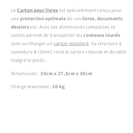
livres
livres
Le
Carton
pour
livres
est spécialement conçu pour
28
28
litres
litres
une
protection optimale
de vos
livres
,
documents
,
-
-
dossiers
etc. Avec ses dimensions compactes ce
35cm
35cm
carton permet de transporter les
contenus lourds
x
x
sans surcharger un
carton standard
. Sa structure à
27,5cm
27,5cm
x
x
cannelure B (3mm) rend le carton robuste et durable
30cm
30cm
malgré le poids.
Dimensions :
35cm x 27,5cm x 30cm
Charge maximale :
20 kg