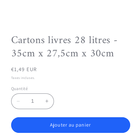
Cartons livres 28 litres -
35cm x 27,5cm x 30cm
Prix
€1,49 EUR
habituel
Taxes incluses.
Quantité
Réduire
Augmenter
la
la
quantité
quantité
de
de
Ajouter au panier
Cartons
Cartons